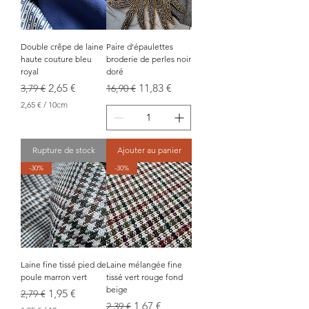
e
C
n
e
t
n
i
t
Double crêpe de laine
Paire d'épaulettes
m
i
haute couture bleu
è
broderie de perles noir
m
t
è
royal
doré
r
t
Prix original
Prix promotionnel
Prix original
Prix promotionnel
2,65 €
11,83 €
3,79 €
16,90 €
e
r
s
e
2,65 €
/
10cm
s
2
,
6
5
Rupture de stock
Ajouter au panier
-30%
-30%
€
p
a
r
1
0
C
e
n
Laine fine tissé pied de
Laine mélangée fine
t
poule marron vert
tissé vert rouge fond
i
beige
Prix original
Prix promotionnel
m
1,95 €
2,79 €
è
Prix original
Prix promotionnel
1,67 €
2,39 €