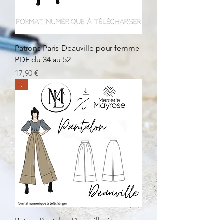
Patrons Paris-Deauville pour femme
PDF du 34 au 52
Prix
17,90 €
.