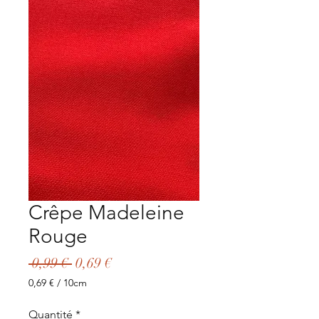
Crêpe Madeleine
Rouge
Prix
Prix
 0,99 € 
0,69 €
original
promotionnel
0,69 €
/
10cm
0,69 €
pour
Quantité
*