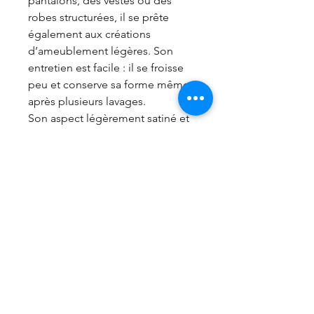
pantalons, des vestes ou des
robes structurées, il se prête
également aux créations
d’ameublement légères. Son
entretien est facile : il se froisse
peu et conserve sa forme même
après plusieurs lavages.
Son aspect légèrement satiné et
sa souplesse en font un tissu
polyvalent, parfait pour des
réalisations à la fois élégantes et
confortables.
Laize 145cm
88% Polyester 10% viscose 2%
elasthane
340 gr M2
frais de port gratuit à partir de 99€