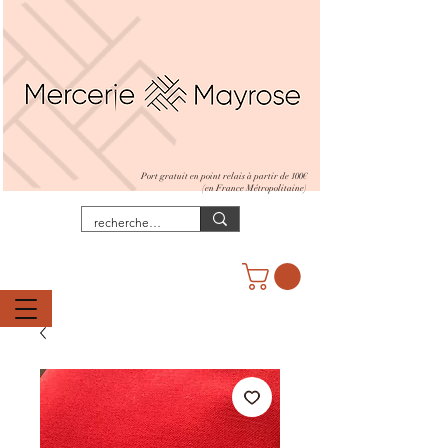
Port gratuit en point relais à partir de 100€
(en France Métropolitaine)