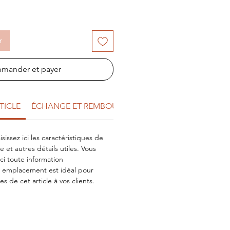
r
mander et payer
TICLE
ÉCHANGE ET REMBOURSEMENT
POLITIQUE DE L
aisissez ici les caractéristiques de
ère et autres détails utiles. Vous
ici toute information
 emplacement est idéal pour
s de cet article à vos clients.