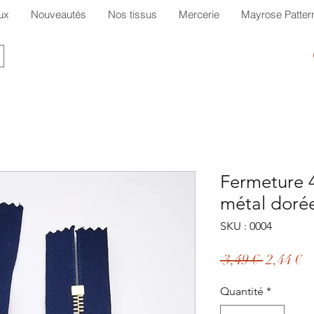
ux
Nouveautés
Nos tissus
Mercerie
Mayrose Patter
Fermeture 
métal doré
SKU : 0004
Prix
P
 3,49 € 
2,44 €
original
p
Quantité
*