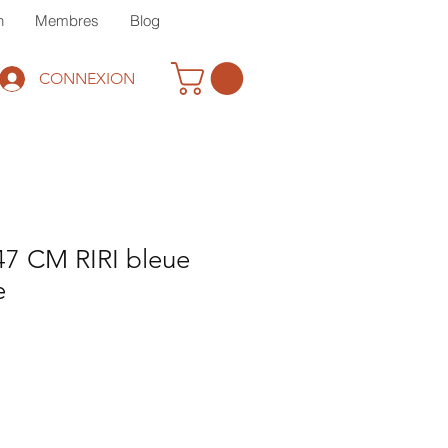
n
Membres
Blog
CONNEXION
47 CM RIRI bleue
e
rix
romotionnel