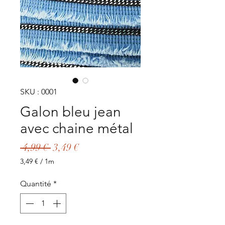
SKU : 0001
Galon bleu jean
avec chaine métal
Prix
Prix
 4,99 € 
3,49 €
original
promotionnel
3,49 €
/
1m
3,49 €
pour
Quantité
*
1
Mètre