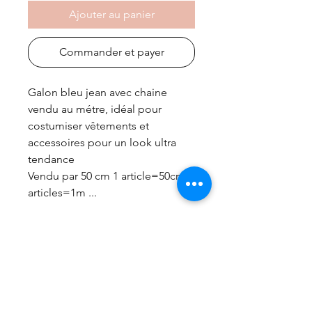
Ajouter au panier
Commander et payer
Galon bleu jean avec chaine
vendu au métre, idéal pour
costumiser vêtements et
accessoires pour un look ultra
tendance
Vendu par 50 cm 1 article=50cm 2
articles=1m ...
DÉTAILS DE L'ARTICLE
Galon Bleu Jeans 100% polyester avec
chaine en métal vendu au M
frais de port gratuit à partir de 99€