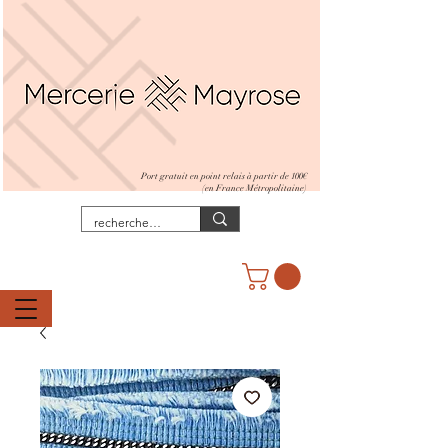
Port gratuit en point relais à partir de 100€
(en France Métropolitaine)