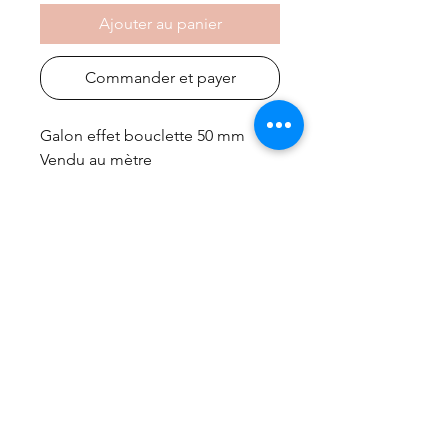
Ajouter au panier
Commander et payer
Galon effet bouclette 50 mm
Vendu au mètre
frais de port gratuit à partir de 99€
Accueil
Nous contacter
Livraison et Retour
Conditions de vente
Mentions légales