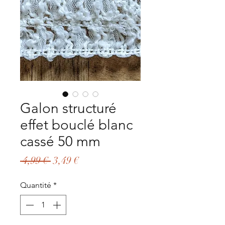
Galon structuré
effet bouclé blanc
cassé 50 mm
Prix
Prix
 4,99 € 
3,49 €
original
promotionnel
Quantité
*