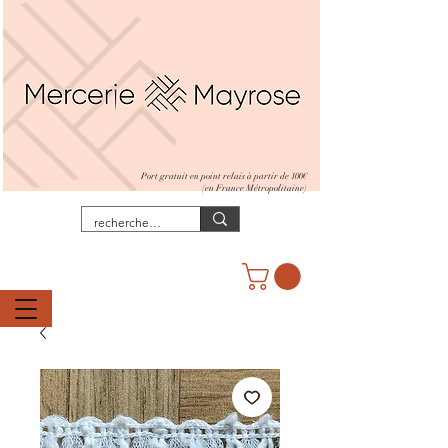
Port gratuit en point relais à partir de 100€
(en France Métropolitaine)