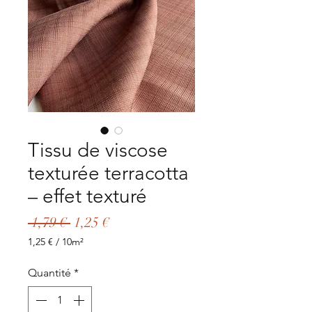
Tissu de viscose
texturée terracotta
– effet texturé
Prix
Prix
 1,79 € 
1,25 €
original
promotionnel
1,25 €
/
10m²
1,25 €
pour
Quantité
*
10
Mètres
carrés