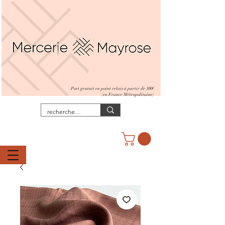
Port gratuit en point relais à partir de 100€
(en France Métropolitaine)