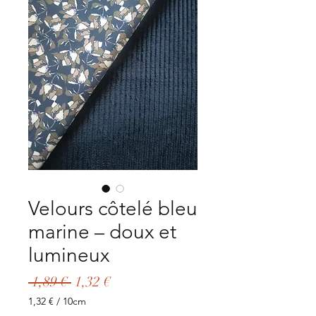
Velours côtelé bleu
marine – doux et
lumineux
Prix
Prix
 1,89 € 
1,32 €
original
promotionnel
1,32 €
/
10cm
1,32 €