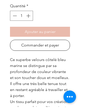
pour
Quantité
*
10
Centimètres
Ajouter au panier
Commander et payer
Ce superbe velours côtelé bleu
marine se distingue par sa
profondeur de couleur vibrante
et son toucher doux et moelleux.
Il offre une très belle tenue tout
en restant agréable à travailler et
à porter.
Un tissu parfait pour vos créations
modernes, pleines d’énergie et