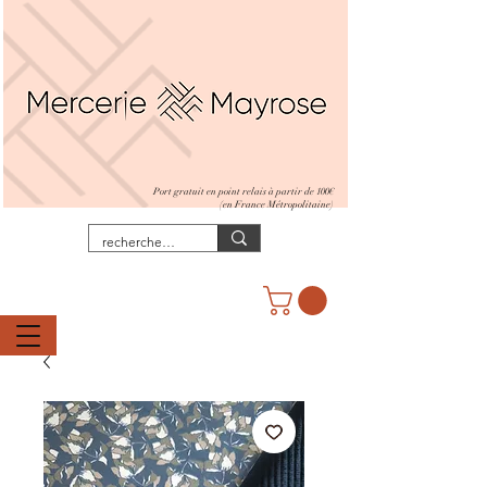
Port gratuit en point relais à partir de 100€
(en France Métropolitaine)