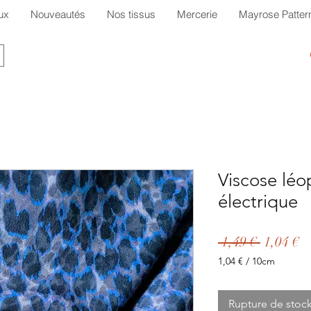
ux
Nouveautés
Nos tissus
Mercerie
Mayrose Patter
Viscose léo
électrique
Prix
P
 1,49 € 
1,04 €
original
p
1,04 €
/
10cm
1,04 €
pour
10
Rupture de stoc