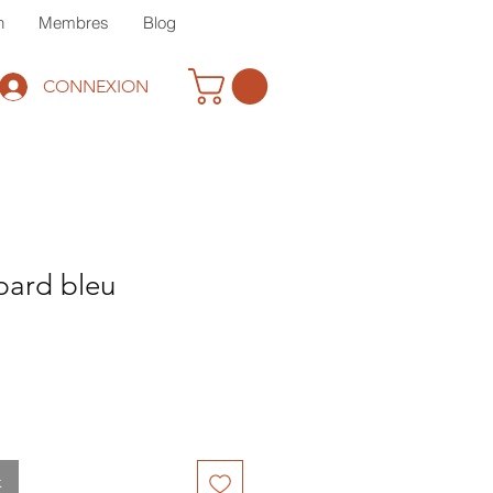
n
Membres
Blog
CONNEXION
pard bleu
rix
romotionnel
k