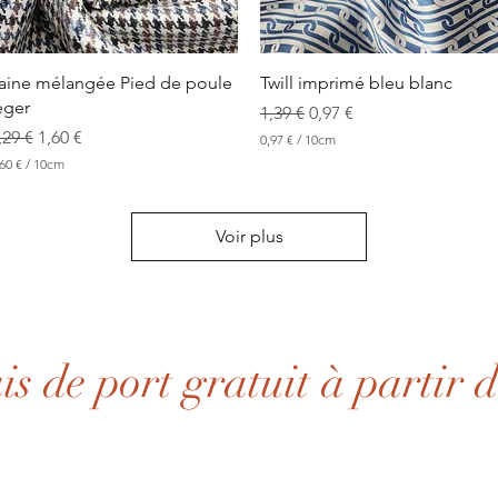
e
n
t
i
m
Aperçu rapide
Aperçu rapide
aine mélangée Pied de poule
Twill imprimé bleu blanc
è
éger
Prix original
Prix promotionnel
t
1,39 €
0,97 €
r
rix original
Prix promotionnel
,29 €
1,60 €
0,97 €
/
10cm
e
0
s
60 €
/
10cm
,
9
7
Voir plus
€
p
a
r
1
0
C
ais de port gratuit à partir 
e
n
t
i
m
è
t
r