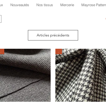
ux
Nouveautés
Nos tissus
Mercerie
Mayrose Patter
Articles précédents
.
.