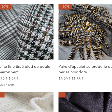
1
,
-30%
-30%
6
7
€
p
a
r
1
0
C
e
n
t
i
m
Aperçu rapide
Aperçu rapide
aine fine tissé pied de poule
Paire d'épaulettes broderie d
è
arron vert
perles noir doré
t
r
rix original
Prix promotionnel
Prix original
Prix promotionnel
,79 €
1,95 €
16,90 €
11,83 €
e
s
95 €
/
10cm
.
.