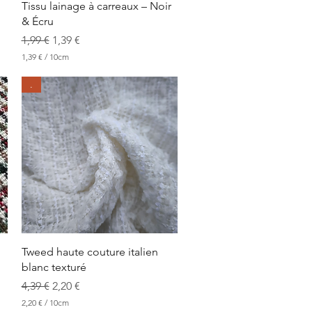
Aperçu rapide
Tissu lainage à carreaux – Noir
& Écru
Prix original
Prix promotionnel
1,99 €
1,39 €
1,39 €
/
10cm
1
,
.
3
9
€
p
a
r
1
0
C
e
n
t
i
m
Aperçu rapide
Tweed haute couture italien
è
blanc texturé
t
r
Prix original
Prix promotionnel
4,39 €
2,20 €
e
s
2,20 €
/
10cm