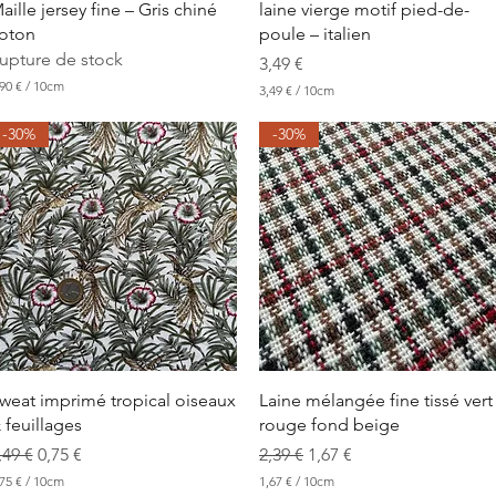
Aperçu rapide
Aperçu rapide
aille jersey fine – Gris chiné
laine vierge motif pied-de-
oton
poule – italien
upture de stock
Prix
3,49 €
90 €
/
10cm
3,49 €
/
10cm
3
,
-30%
-30%
4
9
€
p
a
r
1
0
C
e
n
t
i
m
Aperçu rapide
Aperçu rapide
weat imprimé tropical oiseaux
Laine mélangée fine tissé vert
è
 feuillages
rouge fond beige
t
r
rix original
Prix promotionnel
Prix original
Prix promotionnel
,49 €
0,75 €
2,39 €
1,67 €
e
s
75 €
/
10cm
1,67 €
/
10cm