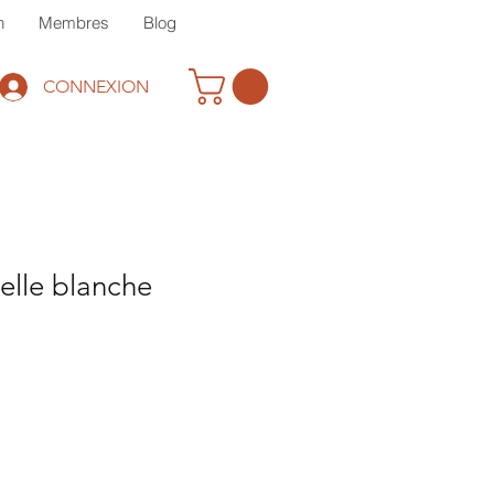
n
Membres
Blog
CONNEXION
elle blanche
rix
romotionnel