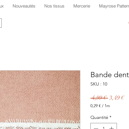
ux
Nouveautés
Nos tissus
Mercerie
Mayrose Patter
Bande dent
SKU : 10
Prix
P
 4,99 € 
3,49 €
original
p
0,29 €
/
1m
0,29 €
pour
Quantité
*
1
Mètre