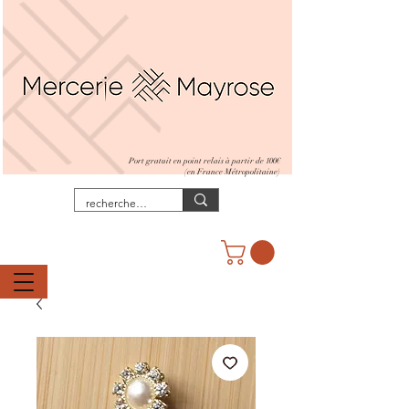
Port gratuit en point relais à partir de 100€
(en France Métropolitaine)