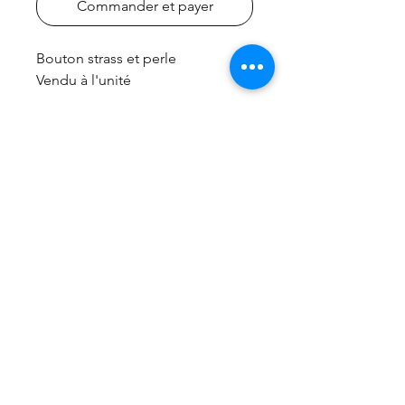
Commander et payer
Bouton strass et perle
Vendu à l'unité
frais de port gratuit à partir de 99€
Accueil
Nous contacter
Livraison et Retour
Conditions de vente
Mentions légales