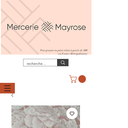
Port gratuit en point relais à partir de 100€
(en France Métropolitaine)