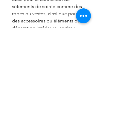
vêtements de soirée comme des
robes ou vestes, ainsi que pour
des accessoires ou éléments de
décoration intérieure, ce tissu
allie luxe et finesse. Un nettoyage
à sec est recommandé pour
préserver la qualité de sa texture.
Laize 145 cm
Poids 300gr M2
Vendu au 10 cm
frais de port gratuit à partir de 99€
Accueil
Nous contacter