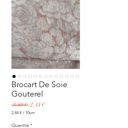
Brocart De Soie
Gouterel
Prix
Prix
 3,49 € 
2,44 €
original
promotionnel
2,44 €
/
10cm
2,44 €
pour
Quantité
*