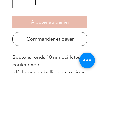
Ajouter au panier
Commander et payer
Boutons ronds 10mm pailletés de
couleur noir.
Idéal pour embellir vos creations.
À l'unité
frais de port gratuit à partir de 99€
Accueil
Nous contacter