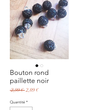
Bouton rond
paillette noir
Prix
Prix
 2,99 € 
2,09 €
original
promotionnel
Quantité
*