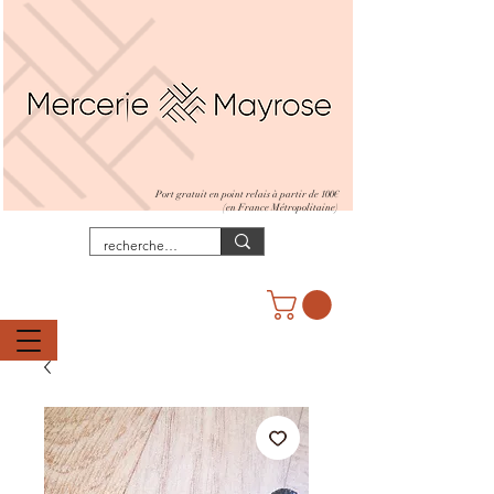
Port gratuit en point relais à partir de 100€
(en France Métropolitaine)