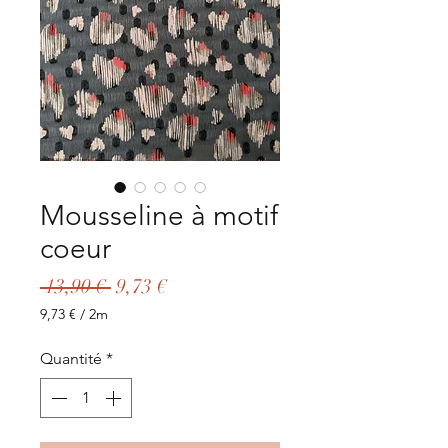
Mousseline à motif
coeur
Prix
Prix
 13,90 € 
9,73 €
original
promotionnel
9,73 €
/
2m
9,73 €
pour
Quantité
*
2
Mètres