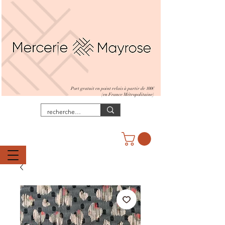
Port gratuit en point relais à partir de 100€
(en France Métropolitaine)