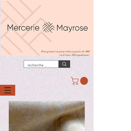
Port gratuit en point relais à partir de 100€
(en France Métropolitaine)