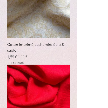
Coton imprimé cachemire écru &
sable
Prix original
Prix promotionnel
1,59 €
1,11 €
1,11 €
/
10cm
1
,
1
1
€
p
a
r
1
0