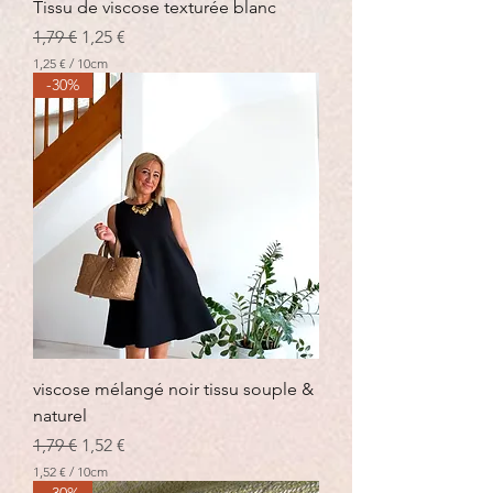
Tissu de viscose texturée blanc
t
Prix original
r
Prix promotionnel
1,79 €
1,25 €
e
1,25 €
/
10cm
s
1
-30%
,
2
5
€
p
a
r
1
0
C
e
n
t
i
m
è
viscose mélangé noir tissu souple &
t
naturel
r
e
Prix original
Prix promotionnel
1,79 €
1,52 €
s
1,52 €
/
10cm
1
-30%