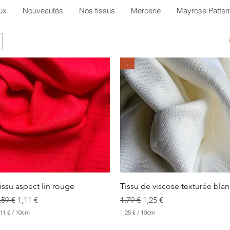
ux
Nouveautés
Nos tissus
Mercerie
Mayrose Patter
.
Aperçu rapide
Aperçu rapide
issu aspect lin rouge
Tissu de viscose texturée blan
rix original
Prix promotionnel
Prix original
Prix promotionnel
,59 €
1,11 €
1,79 €
1,25 €
11 €
/
10cm
1,25 €
/
10cm
1
,