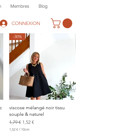
n
Membres
Blog
CONNEXION
-30%
Aperçu rapide
c
viscose mélangé noir tissu
souple & naturel
Prix original
Prix promotionnel
1,79 €
1,52 €
1,52 €
/
10cm