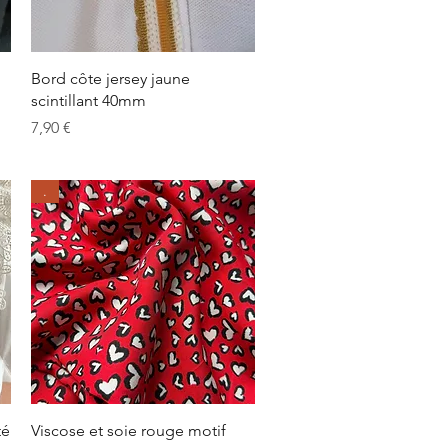
Aperçu rapide
Bord côte jersey jaune
scintillant 40mm
Prix
7,90 €
.
Aperçu rapide
té
Viscose et soie rouge motif