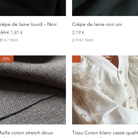
Aperçu rapide
Aperçu rapide
rêpe de laine lourd – Noir
Crêpe de laine noir uni
rix original
Prix promotionnel
Prix
,59 €
1,81 €
2,19 €
81 €
/
10cm
2,19 €
/
10cm
2
,
1
-30%
.
9
€
p
a
r
1
0
C
e
n
t
i
m
è
Aperçu rapide
Aperçu rapide
aille coton stretch doux
Tissu Coton blanc cassé quali
t