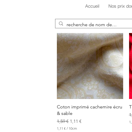
Accueil
Nos prix do
Aperçu rapide
Coton imprimé cachemire écru
T
& sable
P
1
Prix original
Prix promotionnel
1,59 €
1,11 €
1,
1
1,11 €
/
10cm
,