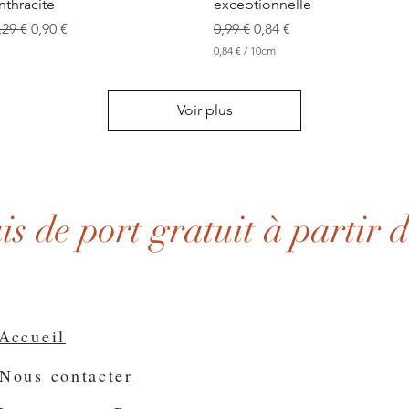
r
nthracite
exceptionnelle
e
rix original
Prix promotionnel
Prix original
Prix promotionnel
,29 €
0,90 €
0,99 €
0,84 €
s
0,84 €
/
10cm
0
,
8
Voir plus
4
€
p
a
r
1
0
ais de port gratuit à partir 
C
e
n
t
i
m
è
t
Accueil
r
e
Nous contacter
s